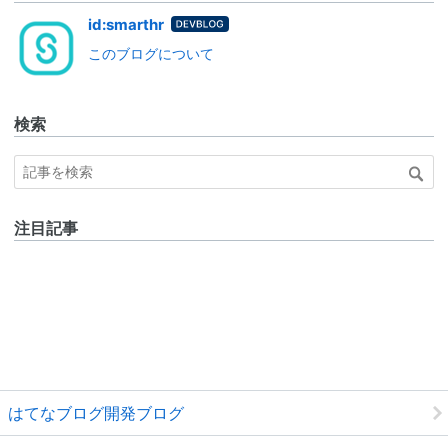
はてな
id:smarthr
ブログ
このブログについて
for
DevBlo
g
検索
注目記事
はてなブログ開発ブログ